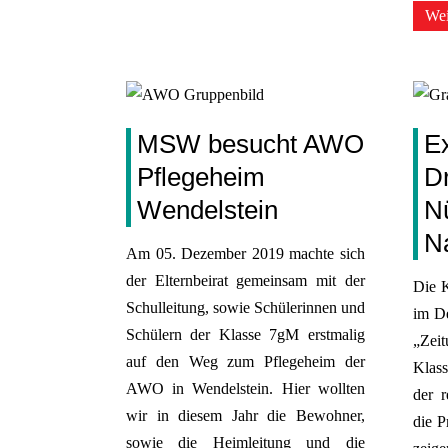
Wei
MSW besucht AWO
Ex
Pflegeheim
Dr
Wendelstein
N
N
Am 05. Dezember 2019 machte sich
der Elternbeirat gemeinsam mit der
Die K
Schulleitung, sowie Schülerinnen und
im D
Schülern der Klasse 7gM erstmalig
„Zei
auf den Weg zum Pflegeheim der
Klas
AWO in Wendelstein. Hier wollten
der 
wir in diesem Jahr die Bewohner,
die P
sowie die Heimleitung und die