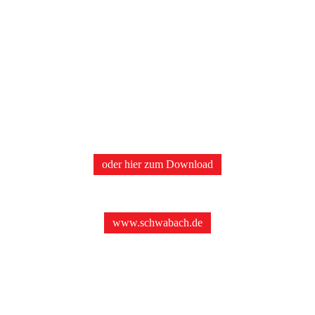
Karl-Dehm-Mittelschule, Schwabach
Johannes-Kern-Mittelschule, Schwabach
Mittelschule Rednitzhembach
und unsere Schule
ariat einen Flyer mit allen Informationen zum schulischen Angebot an 
oder hier zum Download
ionen zum Mittelschulverbund Schwabach Stadt und Land finden Sie au
www.schwabach.de
ndschulen und weitere Infos finden Sie auf den nachfolgenden Seiten d
Haben Sie weitere Fragen?