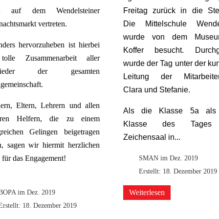
nd auf dem Wendelsteiner
Freitag zurück in die Stei
achtsmarkt vertreten.
Die Mittelschule Wende
wurde von dem
Muse
ders hervorzuheben ist hierbei
Koffer
besucht.
Durchg
tolle Zusammenarbeit aller
wurde der Tag unter der ku
glieder der gesamten
Leitung der Mitarbeite
gemeinschaft.
Clara und Stefanie.
ern, Eltern, Lehrern und allen
Als die Klasse 5a als 
eren Helfern, die zu einem
Klasse des Tages
lgreichen Gelingen beigetragen
Zeichensaal in...
, sagen wir hiermit herzlichen
 für das Engagement!
SMAN im Dez. 2019
Erstellt: 18. Dezember 2019
BOPA im Dez. 2019
Weiterlesen
Erstellt: 18. Dezember 2019