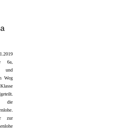
6a
1.2019
e 6a,
en und
en Weg
Klasse
teilt.
e die
nlohe.
r zur
enlohe