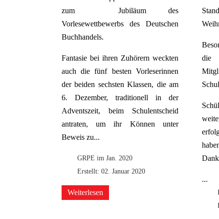
zum Jubiläum des
Sta
Vorlesewettbewerbs des Deutschen
Weihn
Buchhandels.
Beson
Fantasie bei ihren Zuhörern weckten
die 
auch die fünf besten Vorleserinnen
Mit
der beiden sechsten Klassen, die am
Schul
6. Dezember, traditionell in der
Schül
Adventszeit, beim Schulentscheid
weit
antraten, um ihr Können unter
erfo
Beweis zu...
haben
GRPE im Jan. 2020
Dank
Erstellt: 02. Januar 2020
...
Weiterlesen