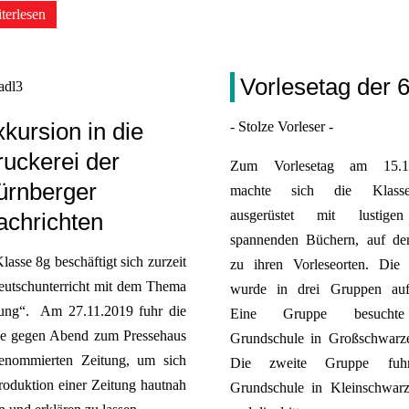
terlesen
Vorlesetag der 
kursion in die
- Stolze Vorleser -
uckerei der
Zum Vorlesetag am 15.1
ürnberger
machte sich die Klass
ausgerüstet mit lustig
achrichten
spannenden Büchern, auf d
lasse 8g beschäftigt sich zurzeit
zu ihren Vorleseorten. Die 
eutschunterricht mit dem Thema
wurde in drei Gruppen aufge
tung“. Am 27.11.2019 fuhr die
Eine Gruppe besucht
se gegen Abend zum Pressehaus
Grundschule in Großschwarze
renommierten Zeitung, um sich
Die zweite Gruppe fuh
roduktion einer Zeitung hautnah
Grundschule in Kleinschwarz