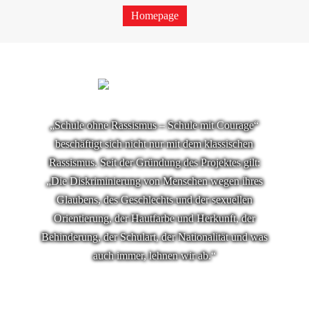
Homepage
„Schule ohne Rassismus – Schule mit Courage“
beschäftigt sich nicht nur mit dem klassischen
Rassismus. Seit der Gründung des Projektes gilt:
„Die Diskriminierung von Menschen wegen ihres
Glaubens, des Geschlechts und der sexuellen
Orientierung, der Hautfarbe und Herkunft, der
Behinderung, der Schulart, der Nationalität und was
auch immer, lehnen wir ab.“