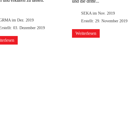
n und erklären zu lassen.
und die dritte...
SEKA im Nov. 2019
GRMA im Dez. 2019
Erstellt: 29. November 2019
Erstellt: 03. Dezember 2019
Weiterlesen
terlesen
Mittelschulverbund
Schwabach Stadt und Land
Zum Mittelschulverbund gehören die