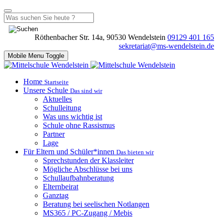
Röthenbacher Str. 14a, 90530 Wendelstein
09129 401 165
sekretariat@ms-wendelstein.de
Mobile Menu Toggle
Home
Startseite
Unsere Schule
Das sind wir
Aktuelles
Schulleitung
Was uns wichtig ist
Schule ohne Rassismus
Partner
Lage
Für Eltern und Schüler*innen
Das bieten wir
Sprechstunden der Klassleiter
Mögliche Abschlüsse bei uns
Schullaufbahnberatung
Elternbeirat
Ganztag
Beratung bei seelischen Notlangen
MS365 / PC-Zugang / Mebis