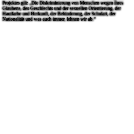
Projektes gilt: „Die Diskriminierung von Menschen wegen ihres
Glaubens, des Geschlechts und der sexuellen Orientierung, der
Hautfarbe und Herkunft, der Behinderung, der Schulart, der
Nationalität und was auch immer, lehnen wir ab.“