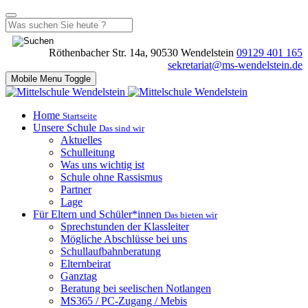
Röthenbacher Str. 14a, 90530 Wendelstein
09129 401 165
sekretariat@ms-wendelstein.de
Mobile Menu Toggle
Home
Startseite
Unsere Schule
Das sind wir
Aktuelles
Schulleitung
Was uns wichtig ist
Schule ohne Rassismus
Partner
Lage
Für Eltern und Schüler*innen
Das bieten wir
Sprechstunden der Klassleiter
Mögliche Abschlüsse bei uns
Schullaufbahnberatung
Elternbeirat
Ganztag
Beratung bei seelischen Notlangen
MS365 / PC-Zugang / Mebis